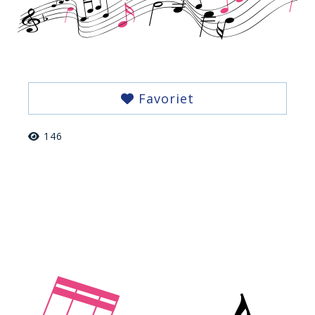
Favoriet
146