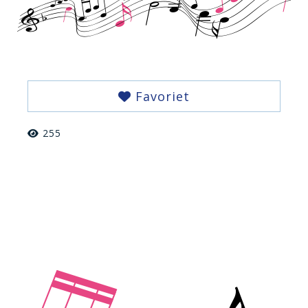
Favoriet
255