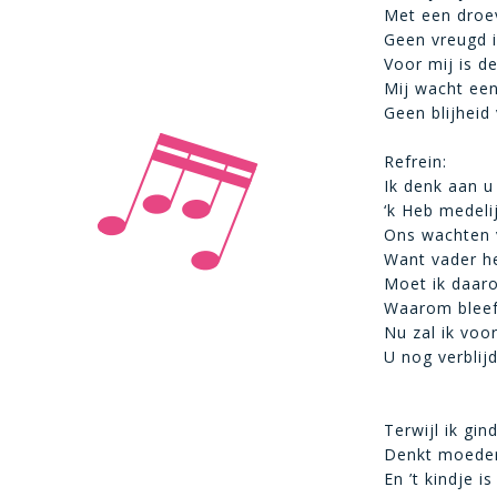
Met een droev
Geen vreugd i
Voor mij is d
Mij wacht een
Geen blijheid
Refrein:
Ik denk aan u
‘k Heb medeli
Ons wachten 
Want vader he
Moet ik daaro
Waarom bleef 
Nu zal ik voo
U nog verblij
Terwijl ik gin
Denkt moeder
En ’t kindje i