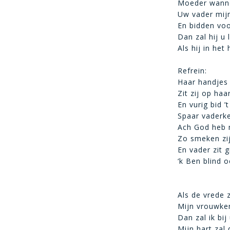
Moeder wanne
Uw vader mijn
En bidden voo
Dan zal hij u
Als hij in het
Refrein:
Haar handjes
Zit zij op ha
En vurig bid ’
Spaar vaderk
Ach God heb 
Zo smeken zij
En vader zit g
‘k Ben blind 
Als de vrede 
Mijn vrouwken 
Dan zal ik bij
Mijn hart zal 