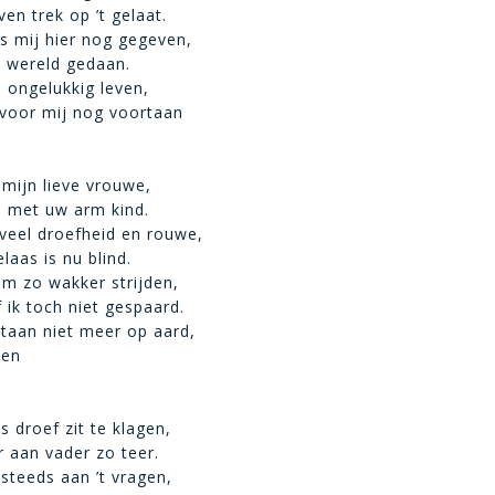
en trek op ’t gelaat.
s mij hier nog gegeven,
e wereld gedaan.
 ongelukkig leven,
 voor mij nog voortaan
 mijn lieve vrouwe,
j met uw arm kind.
veel droefheid en rouwe,
laas is nu blind.
m zo wakker strijden,
ik toch niet gespaard.
rtaan niet meer op aard,
den
ds droef zit te klagen,
 aan vader zo teer.
s steeds aan ’t vragen,