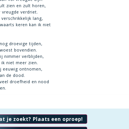
lt zien en zult horen,
vreugde verdriet.
verschrikkelijk lang,
swaarts keren kan ik niet
og droevige tijden,
rwoest bovendien.
ij nimmer verblijden,
ik niet meer zien.
mij eeuwig ontnomen,
dan de dood.
veel droefheid en nood
en.
at je zoekt? Plaats een oproep!