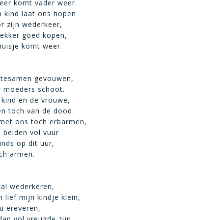
er komt vader weer.
 kind laat ons hopen
r zijn wederkeer,
 lekker goed kopen,
 huisje komt weer.
 tesamen gevouwen,
ar moeders schoot.
t kind en de vrouwe,
en toch van de dood.
met ons toch erbarmen,
 beiden vol vuur
inds op dit uur,
och armen.
zal wederkeren,
lief mijn kindje klein,
 u ereveren,
dan vol vreugde zijn.