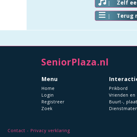
Zelf e
Terug 
SeniorPlaza.nl
Menu
Interacti
Home
Prikbord
Login
Vrienden en
Registreer
Buurt-, plaa
Zoek
Dienstmate
Contact
Privacy verklaring