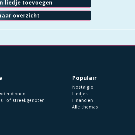
en liedje toevoegen
naar overzicht
e
Populair
Nostalgie
 vriendinnen
Liedjes
ts- of streekgenoten
Financiën
n
Alle themas