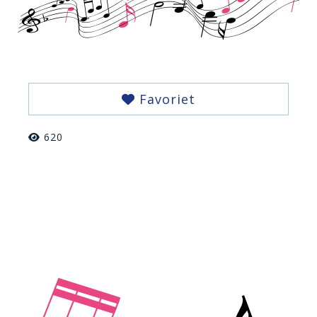
Favoriet
620