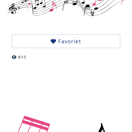
Favoriet
615