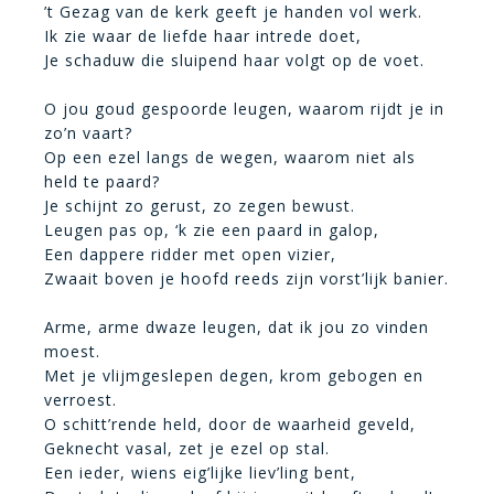
’t Gezag van de kerk geeft je handen vol werk.
Ik zie waar de liefde haar intrede doet,
Je schaduw die sluipend haar volgt op de voet.
O jou goud gespoorde leugen, waarom rijdt je in
zo’n vaart?
Op een ezel langs de wegen, waarom niet als
held te paard?
Je schijnt zo gerust, zo zegen bewust.
Leugen pas op, ‘k zie een paard in galop,
Een dappere ridder met open vizier,
Zwaait boven je hoofd reeds zijn vorst’lijk banier.
Arme, arme dwaze leugen, dat ik jou zo vinden
moest.
Met je vlijmgeslepen degen, krom gebogen en
verroest.
O schitt’rende held, door de waarheid geveld,
Geknecht vasal, zet je ezel op stal.
Een ieder, wiens eig’lijke liev’ling bent,