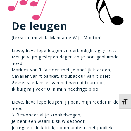
De leugen
(tekst en muziek: Manna de Wijs Mouton)
Lieve, lieve lepe leugen zij eerbiediglijk gegroet,
Met je vlijm geslepen degen en je bontgepluimde
hoed.
Markies van ’t fatsoen met je aad’lijk blasoen,
Cavalier van ’t banket, troubadour van ’t salet,
Gevreesde lansier van het wereld tournooi,
Ik buig mij voor U in mijn need’rige plooi.
Lieve, lieve lepe leugen, jij bent mijn redder in de
Kies 
nood.
‘k Bewonder al je kronkelwegen,
Je bent een waarlijk sluw despoot.
Je regeert de kritiek, commandeert het publiek,