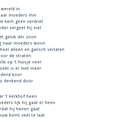
 wereld in
 naar moeders min
de kent geen verdriet
der vergeet hij niet
et geluk der zoon
rug naar moeders woon
 heel alleen en gansch verlaten
oor de straten
blik op ’t huisje neer
oekt is er niet meer
ijdend koor
o denkend door
ar ’t kerkhof heen
eders lijk hij gaat er heen
dat hij henen gaat
ouw komt veel te laat