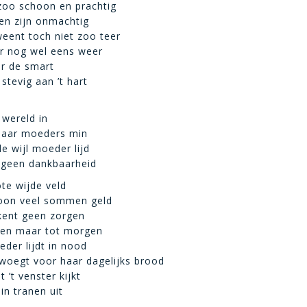
zoo schoon en prachtig
en zijn onmachtig
eent toch niet zoo teer
ar nog wel eens weer
r de smart
stevig aan ’t hart
 wereld in
 naar moeders min
e wijl moeder lijd
 geen dankbaarheid
ote wijde veld
zoon veel sommen geld
kent geen zorgen
den maar tot morgen
eder lijdt in nood
woegt voor haar dagelijks brood
t ’t venster kijkt
 in tranen uit