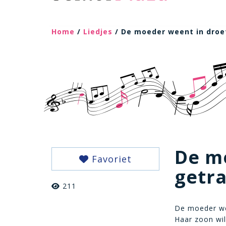
Home
/
Liedjes
/ De moeder weent in droe
De m
Favoriet
getr
211
De moeder we
Haar zoon wi