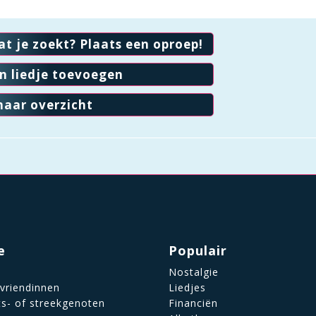
at je zoekt? Plaats een oproep!
en liedje toevoegen
naar overzicht
e
Populair
Nostalgie
 vriendinnen
Liedjes
ts- of streekgenoten
Financiën