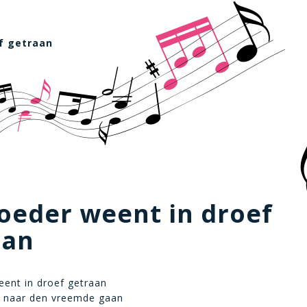
f getraan
oeder weent in droef
aan
ent in droef getraan
l naar den vreemde gaan