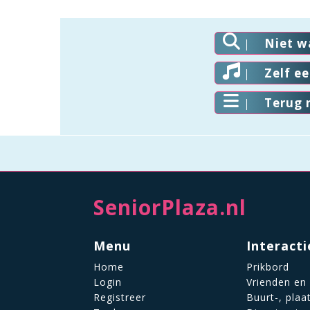
Niet w
Zelf e
Terug 
SeniorPlaza.nl
Menu
Interacti
Home
Prikbord
Login
Vrienden en
Registreer
Buurt-, plaa