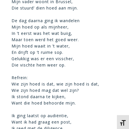
Mijn vader woont in Brussel,
Die stuurd’ dien hoed aan mijn.
De dag daarna ging ik wandelen
Mijn hoed op als mijnheer,
In ’t eerst was het wat buiig,
Maar toen werd het goed weer.
Mijn hoed waait in ’t water,
En drijft op ’t ruime sop.
Gelukkig was er een visscher,
Die vischte hem weer op.
Refrein:
Wie zijn hoed is dat, wie zijn hoed is dat,
Wie zijn hoed mag dat wel zijn?
Ik stond daarna te kijken,
Want die hoed behoorde mijn.
Ik ging laatst op audiëntie,
Want ik had graag een post,
Kies 
Ik reed met de diligence,