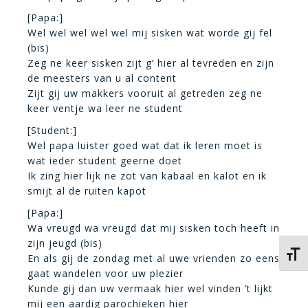
[Papa:]
Wel wel wel wel wel mij sisken wat worde gij fel
(bis)
Zeg ne keer sisken zijt g’ hier al tevreden en zijn
de meesters van u al content
Zijt gij uw makkers vooruit al getreden zeg ne
keer ventje wa leer ne student
[Student:]
Wel papa luister goed wat dat ik leren moet is
wat ieder student geerne doet
Ik zing hier lijk ne zot van kabaal en kalot en ik
smijt al de ruiten kapot
[Papa:]
Wa vreugd wa vreugd dat mij sisken toch heeft in
zijn jeugd (bis)
Kies 
En als gij de zondag met al uwe vrienden zo eens
gaat wandelen voor uw plezier
Kunde gij dan uw vermaak hier wel vinden ’t lijkt
mij een aardig parochieken hier