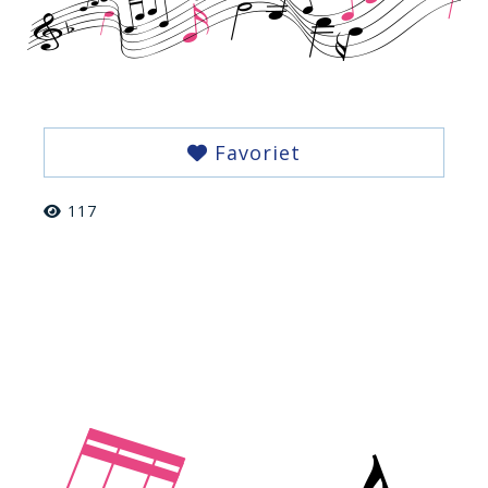
Favoriet
117