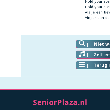
Hold your sten
Hold your sten
Als je een be
Vinger aan de 
Niet w
Zelf e
Terug 
SeniorPlaza.nl