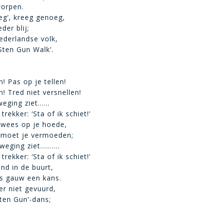
orpen.
eg’, kreeg genoeg,
eder blij;
ederlandse volk,
Sten Gun Walk’.
! Pas op je tellen!
! Tred niet versnellen!
weging ziet……
trekker: ‘Sta of ik schiet!’
, wees op je hoede,
, moet je vermoeden;
eweging ziet……….
trekker: ‘Sta of ik schiet!’
and in de buurt,
 gauw een kans.
r niet gevuurd,
ten Gun’-dans;