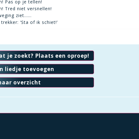
! Pas op je tellen!
! Tred niet versnellen!
weging ziet……
trekker: ‘Sta of ik schiet!’
at je zoekt? Plaats een oproep!
en liedje toevoegen
naar overzicht