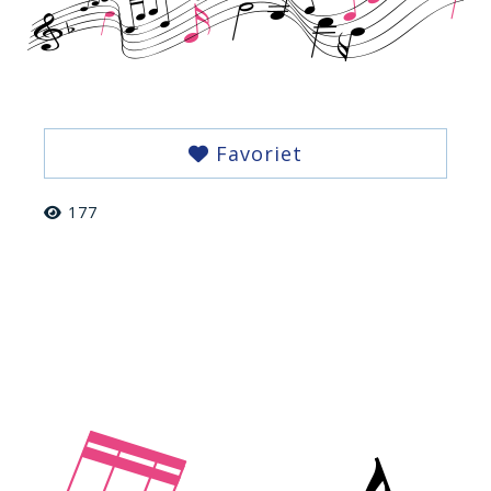
Favoriet
177