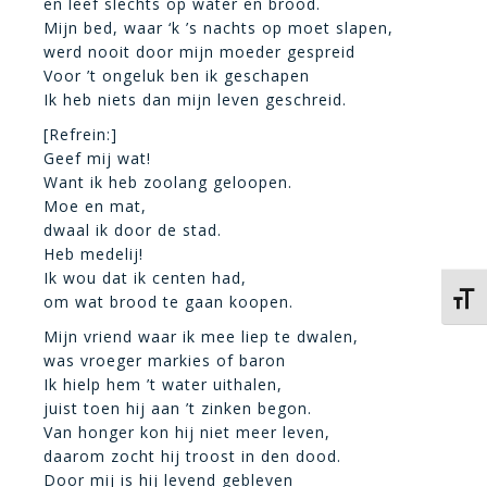
en leef slechts op water en brood.
Mijn bed, waar ‘k ’s nachts op moet slapen,
werd nooit door mijn moeder gespreid
Voor ’t ongeluk ben ik geschapen
Ik heb niets dan mijn leven geschreid.
[Refrein:]
Geef mij wat!
Want ik heb zoolang geloopen.
Moe en mat,
dwaal ik door de stad.
Heb medelij!
Ik wou dat ik centen had,
Kies 
om wat brood te gaan koopen.
Mijn vriend waar ik mee liep te dwalen,
was vroeger markies of baron
Ik hielp hem ’t water uithalen,
juist toen hij aan ’t zinken begon.
Van honger kon hij niet meer leven,
daarom zocht hij troost in den dood.
Door mij is hij levend gebleven