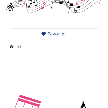
Favoriet
143