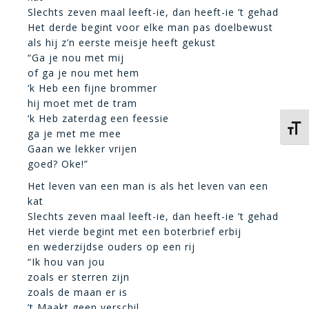
Slechts zeven maal leeft-ie, dan heeft-ie ’t gehad
Het derde begint voor elke man pas doelbewust
als hij z’n eerste meisje heeft gekust
“Ga je nou met mij
of ga je nou met hem
‘k Heb een fijne brommer
hij moet met de tram
‘k Heb zaterdag een feessie
Kies 
ga je met me mee
Gaan we lekker vrijen
goed? Oke!”
Het leven van een man is als het leven van een
kat
Slechts zeven maal leeft-ie, dan heeft-ie ’t gehad
Het vierde begint met een boterbrief erbij
en wederzijdse ouders op een rij
“Ik hou van jou
zoals er sterren zijn
zoals de maan er is
’t Maakt geen verschil