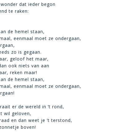
n wonder dat ieder begon
nd te raken:
an de hemel staan,
maal, eenmaal moet ze ondergaan,
rgaan,
eeds zo is gegaan.
aar, geloof het maar,
 dan ook niets van aan
aar, reken maar!
an de hemel staan,
maal, eenmaal moet ze ondergaan,
rgaan!
aait er de wereld in ’t rond,
et wil geloven,
raad en dan weet je ’t terstond,
 zonnetje boven!