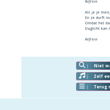
Refrein
Als je je mei
En ze durft n
Omdat het dag
Daglicht kan 
Refrein
Niet w
Zelf e
Terug 