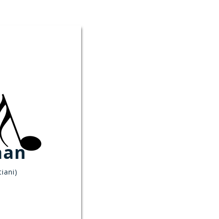
aan
iani)