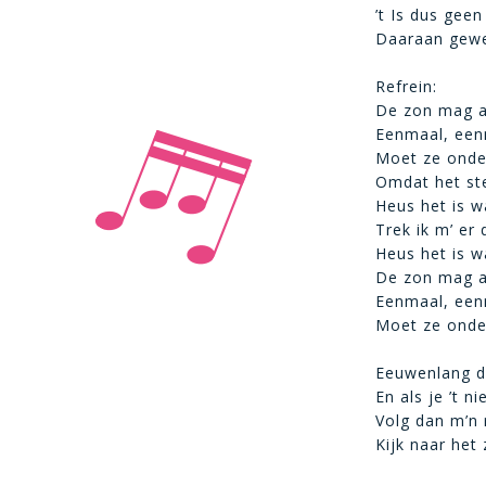
’t Is dus gee
Daaraan gewe
Refrein:
De zon mag a
Eenmaal, een
Moet ze onde
Omdat het st
Heus het is w
Trek ik m’ er
Heus het is w
De zon mag a
Eenmaal, een
Moet ze onde
Eeuwenlang dr
En als je ’t ni
Volg dan m’n 
Kijk naar het