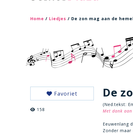
Home
/
Liedjes
/ De zon mag aan de heme
De z
Favoriet
(Ned.tekst: Em
158
Met dank aan 
Eeuwenlang dr
Zonder maar 