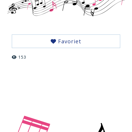
Favoriet
153