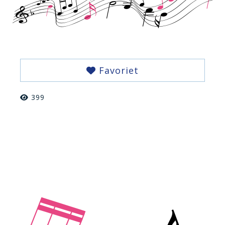
Favoriet
399