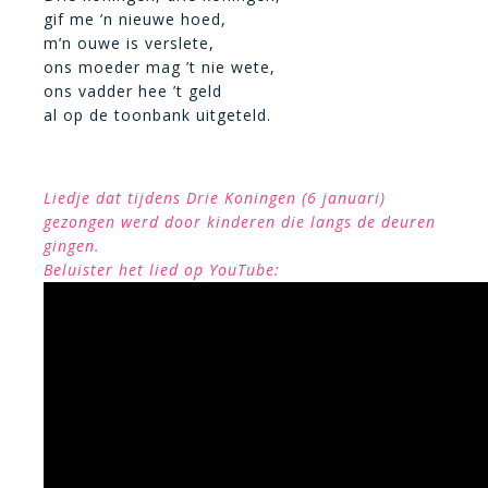
gif me ’n nieuwe hoed,
m’n ouwe is verslete,
ons moeder mag ’t nie wete,
ons vadder hee ’t geld
al op de toonbank uitgeteld.
Liedje dat tijdens Drie Koningen (6 januari)
gezongen werd door kinderen die langs de deuren
gingen.
Beluister het lied op YouTube: