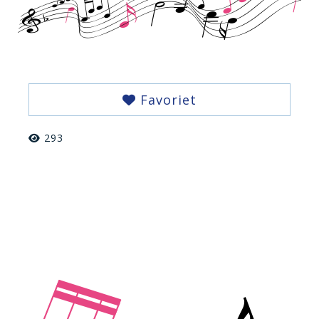
Favoriet
293