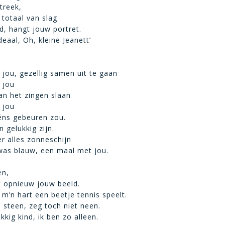
streek,
 totaal van slag.
, hangt jouw portret.
ideaal, Oh, kleine Jeanett’
jou, gezellig samen uit te gaan
 jou
aan het zingen slaan
 jou
éns gebeuren zou.
 gelukkig zijn.
r alles zonneschijn
was blauw, een maal met jou.
en,
t opnieuw jouw beeld.
t m’n hart een beetje tennis speelt.
 steen, zeg toch niet neen.
kig kind, ik ben zo alleen.