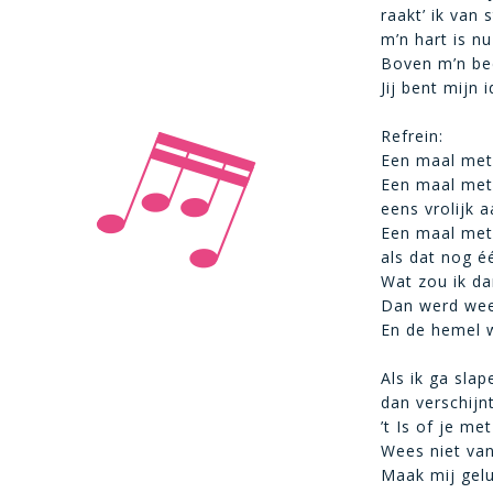
raakt’ ik van 
m’n hart is nu
Boven m’n bed
Jij bent mijn 
Refrein:
Een maal met 
Een maal met
eens vrolijk 
Een maal met
als dat nog é
Wat zou ik dan
Dan werd wee
En de hemel 
Als ik ga slap
dan verschijn
’t Is of je me
Wees niet van
Maak mij geluk