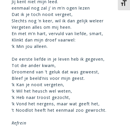
Jij kent niet mijn leed.
Kies 
eenmaal nog zal j’ in m’n ogen lezen
Dat ik je toch nooit vergeet,
Slechts nog ’n keer, wil ik dan gelijk weleer
Vergeten alles om mij heen.
En met m’n hart, vervuld van liefde, smart,
Klinkt dan mijn droef vaarwel:
‘k Min jou alleen.
De eerste liefde in je leven heb ik gegeven,
Tot die ander kwam,
Droomend van ’t geluk dat was geweest,
Bleef je beeld’nis voor mijn geest.
‘k Kan je nooit vergeten,
‘k Wil het heusch wel weten,
‘k Heb naar troost gezocht,
‘k Vond het nergens, maar wat geeft het,
’t Noodlot heeft het eenmaal zoo gewrocht.
Refrein