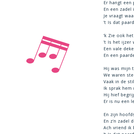
Er hangt een
En een zadel 
Je vraagt waa
’t Is dat paa
‘k Zie ook het
’t Is het ijze
Een vale deke
En een paard
Hij was mijn 
We waren stee
Vaak in de sti
Ik sprak hem 
Hij hief begri
Er is nu een l
En zijn hoofd
En z’n zadel 
Ach vriend ik