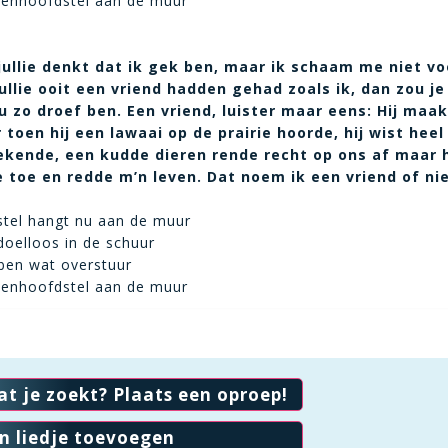
rdenhoofdstel aan de muur
jullie denkt dat ik gek ben, maar ik schaam me niet vo
jullie ooit een vriend hadden gehad zoals ik, dan zou j
 zo droef ben. Een vriend, luister maar eens: Hij maa
toen hij een lawaai op de prairie hoorde, hij wist hee
ekende, een kudde dieren rende recht op ons af maar 
 toe en redde m’n leven. Dat noem ik een vriend of ni
stel hangt nu aan de muur
 doelloos in de schuur
 ben wat overstuur
rdenhoofdstel aan de muur
at je zoekt? Plaats een oproep!
en liedje toevoegen