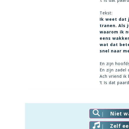
’t Is dat paa
Tekst:
Ik weet dat 
tranen. Als 
waarom ik nu
eens wakker 
wat dat bet
snel naar me
En zijn hoofd
En zijn zadel
Ach vriend ik
’t Is dat paa
Niet w
Zelf e