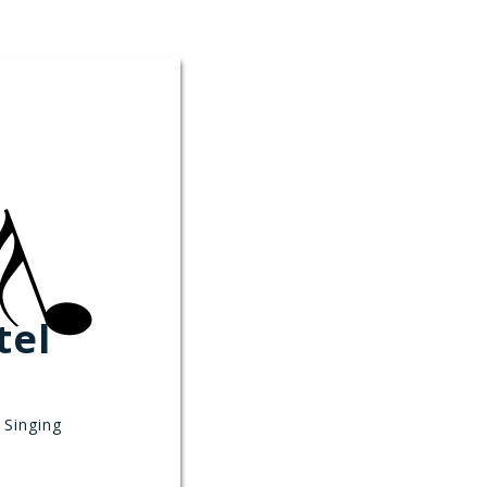
tel
 Singing