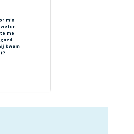
or m’n
e weten
kte me
l goed
hij kwam
et?