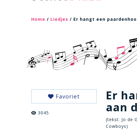
Home
/
Liedjes
/ Er hangt een paardenhoo
Er h
Favoriet
aan 
3045
(tekst: Jo de 
Cowboys)