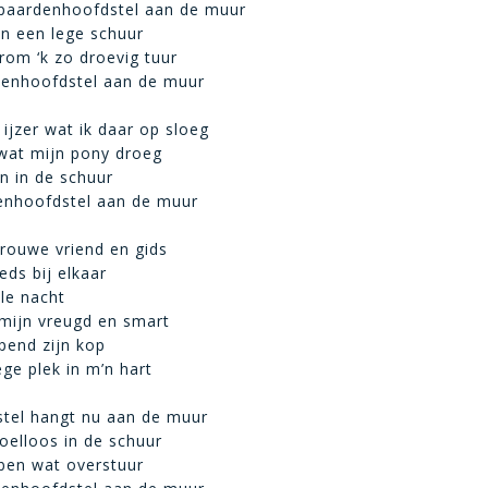
 paardenhoofdstel aan de muur
in een lege schuur
rom ‘k zo droevig tuur
rdenhoofdstel aan de muur
 ijzer wat ik daar op sloeg
r wat mijn pony droeg
n in de schuur
enhoofdstel aan de muur
trouwe vriend en gids
ds bij elkaar
lle nacht
mijn vreugd en smart
jpend zijn kop
ege plek in m’n hart
stel hangt nu aan de muur
doelloos in de schuur
 ben wat overstuur