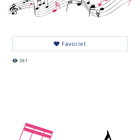
Favoriet
361