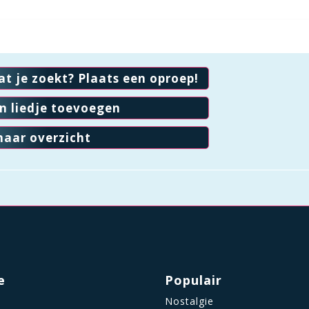
at je zoekt? Plaats een oproep!
en liedje toevoegen
naar overzicht
e
Populair
Nostalgie