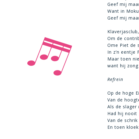
Geef mij maar
Want in Mokum
Geef mij maa
Klaverjasclub
Om de contrib
Ome Piet de s
In z’n eentje 
Maar toen ni
want hij zong
Refrein
Op de hoge Ei
Van de hoogte
Als de slager 
Had hij nooi
Van de schrik
En toen kloe