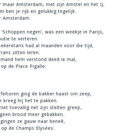
 maar Amsterdam, met zijn Amstel en het IJ,
 ben je rijk en gelukkig tegelijk.
r Amsterdam.
, ‘Schoppen negen’, was een weekje in Parijs,
utie te verteren.
ekeretaris had al maanden voor die tijd,
Frans zitten leren.
emand hem verstond deed ie mal,
 op de Place Pigalle:
feltoren ging de bakker haast om zeep,
 kreeg hij het te pakken.
niet toevallig net zijn stelten greep,
t geen brood meer gebakken.
 gingen ze gauw naar beneê,
k op de Champs Elysées: