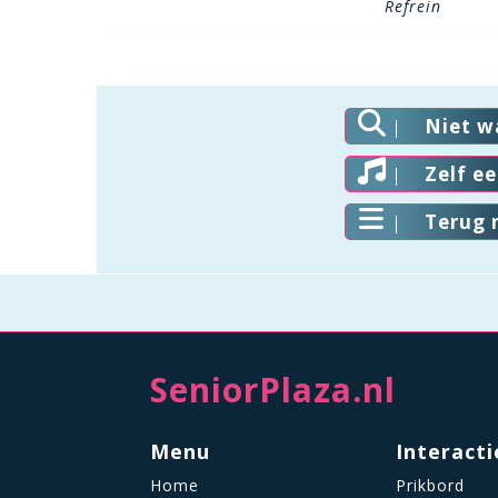
Refrein
Niet w
Zelf e
Terug 
SeniorPlaza.nl
Menu
Interacti
Home
Prikbord