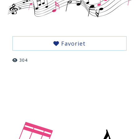
Favoriet
304