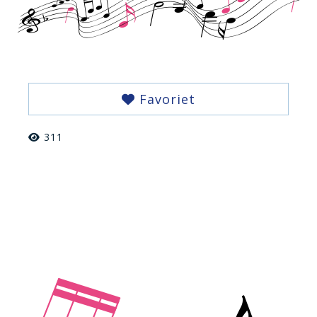
Favoriet
311