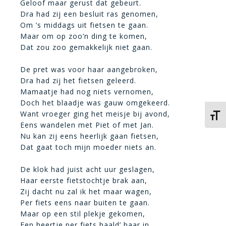
Geloof maar gerust dat gebeurt.
Dra had zij een besluit ras genomen,
Om ’s middags uit fietsen te gaan.
Maar om op zoo’n ding te komen,
Dat zou zoo gemakkelijk niet gaan.
De pret was voor haar aangebroken,
Dra had zij het fietsen geleerd.
Mamaatje had nog niets vernomen,
Doch het blaadje was gauw omgekeerd.
Want vroeger ging het meisje bij avond,
Kies 
Eens wandelen met Piet of met Jan.
Nu kan zij eens heerlijk gaan fietsen,
Dat gaat toch mijn moeder niets an.
De klok had juist acht uur geslagen,
Haar eerste fietstochtje brak aan,
Zij dacht nu zal ik het maar wagen,
Per fiets eens naar buiten te gaan.
Maar op een stil plekje gekomen,
Een heertje per fiets haald’ haar in,