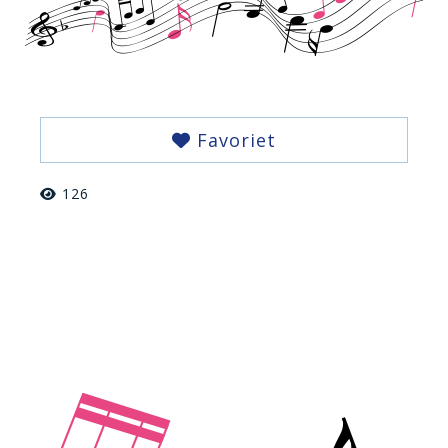
Favoriet
126