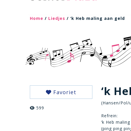
Home
/
Liedjes
/ ‘k Heb maling aan geld
‘k He
Favoriet
(Hansen/Pol/u
599
Refrein:
‘k Heb maling
(ping ping pin