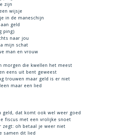
e zijn
een wijsje
je in de maneschijn
 aan geld
g ping)
chts naar jou
a mijn schat
we man en vrouw
n morgen die kwellen het meest
en eens uit bent geweest
aag trouwen maar geld is er niet
lleen maar een lied
n geld, dat komt ook wel weer goed
de fiscus met een vrolijke snoet
zegt: oh betaal je weer niet
 samen dit lied