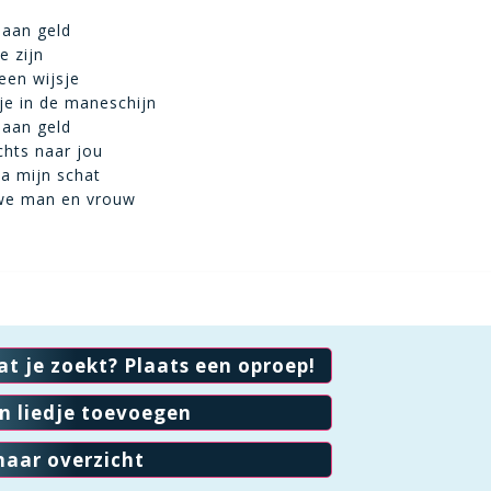
 aan geld
e zijn
een wijsje
je in de maneschijn
 aan geld
chts naar jou
a mijn schat
we man en vrouw
at je zoekt? Plaats een oproep!
en liedje toevoegen
naar overzicht