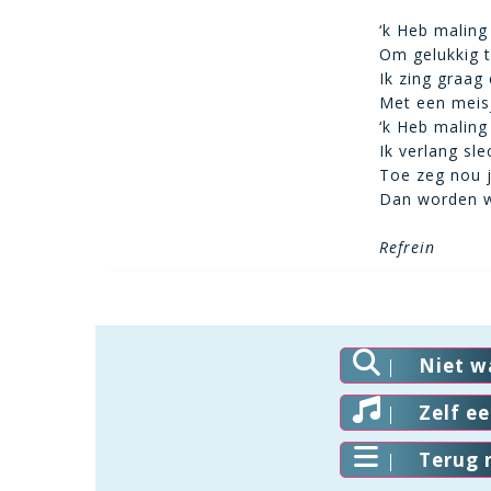
‘k Heb maling
Om gelukkig t
Ik zing graag 
Met een meis
‘k Heb maling
Ik verlang sle
Toe zeg nou j
Dan worden 
Refrein
Niet w
Zelf e
Terug 