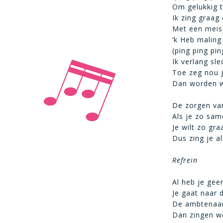
Om gelukkig t
Ik zing graag 
Met een meis
‘k Heb maling
(ping ping pin
Ik verlang sle
Toe zeg nou j
Dan worden 
De zorgen va
Als je zo sam
Je wilt zo gr
Dus zing je a
Refrein
Al heb je gee
Je gaat naar 
De ambtenaar 
Dan zingen we