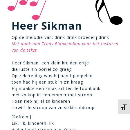
Heer Sikman
Op de melodie van: drink drink broedelij drink
Met dank aan Trudy Blankendaal voor het insturen
van de tekst
Heer Sikman, een klein kruideniertje
die luste z’n borrel zo graag
Op zekere dag was hij aan t pimpelen
toen had hij een stuk in z’n kraag
Hij maakte een smak achter de toonbank
met zn kop in een emmer met stroop
Toen riep hij al zn kinderen
terwijl de stroop van zn sikkie afdroop
Kies 
[Refrein:]
Lik, lik, kinderen, lik
Vader heeft stroop aan z’n sik