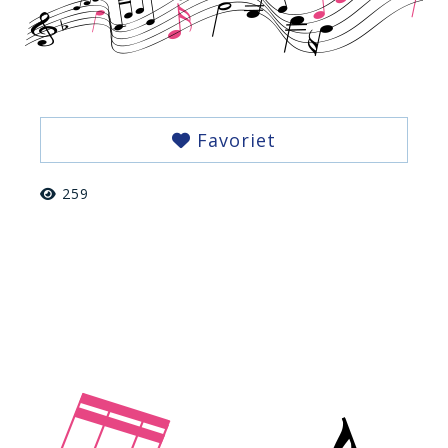
Favoriet
259