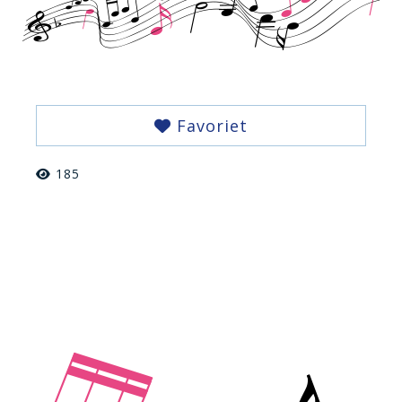
Favoriet
185