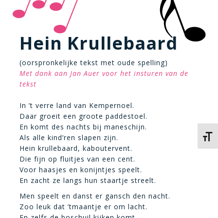
Hein Krullebaard
(oorspronkelijke tekst met oude spelling)
Met dank aan Jan Auer voor het insturen van de
tekst
In ’t verre land van Kempernoel.
Daar groeit een groote paddestoel.
En komt des nachts bij maneschijn.
Als alle kind’ren slapen zijn.
Kies 
Hein krullebaard, kaboutervent.
Die fijn op fluitjes van een cent.
Voor haasjes en konijntjes speelt.
En zacht ze langs hun staartje streelt.
Men speelt en danst er gansch den nacht.
Zoo leuk dat ’tmaantje er om lacht.
En zelfs de boschuil kijken komt.