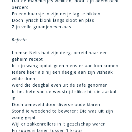
Dat de madeliefjes welkten, door zijn ademtocht
beroerd
En een baarsje in zijn netje lag te hikken
Doch lyrisch klonk langs sloot en plas
Zijn volle graanjenever-bas
Refrein
Loense Nelis had zijn deeg, bereid naar een
geheim recept
In zijn wang opdat geen mens er aan kon komen
Iedere keer als hij een deegje aan zijn vishaak
wilde doen
Werd die deegbal even uit de safe genomen
In het hete van de wedstrijd slikte hij die aasbal
in
Doch beneveld door diverse oude klaren
Stond ie woedend te beweren: Die was uit zijn
wang gejat
Wijl er zakkenrollers in ’t gezelschap waren
En spoedig lagen tussen ’t kroos