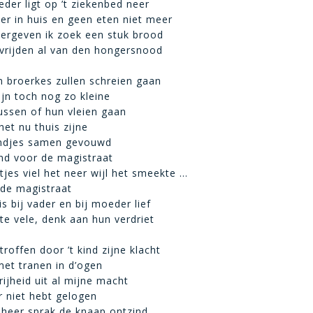
eder ligt op ’t ziekenbed neer
r in huis en geen eten niet meer
vergeven ik zoek een stuk brood
vrijden al van den hongersnood
n broerkes zullen schreien gaan
ijn toch nog zo kleine
ussen of hun vleien gaan
et nu thuis zijne
ndjes samen gevouwd
nd voor de magistraat
tjes viel het neer wijl het smeekte …
 de magistraat
s bij vader en bij moeder lief
 te vele, denk aan hun verdriet
roffen door ’t kind zijne klacht
met tranen in d’ogen
rijheid uit al mijne macht
r niet hebt gelogen
nheer sprak de knaap ontzind