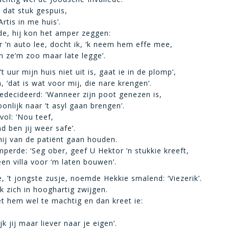
 dat stuk gespuis,
Artis in me huis’.
de, hij kon het amper zeggen:
r ’n auto lee, docht ik, ‘k neem hem effe mee,
 ze’m zoo maar late legge’.
’t uur mijn huis niet uit is, gaat ie in de plomp’,
 ‘dat is wat voor mij, die nare krengen’.
edecideerd: ‘Wanneer zijn poot genezen is,
oonlijk naar ’t asyl gaan brengen’.
evol: ‘Nou teef,
d ben jij weer safe’.
 hij van de patiënt gaan houden.
erde: ‘Seg ober, geef U Hektor ’n stukkie kreeft,
en villa voor ‘m laten bouwen’.
e, ’t jongste zusje, noemde Hekkie smalend: ‘Viezerik’.
k zich in hooghartig zwijgen.
 hem wel te machtig en dan kreet ie:
jk jij maar liever naar je eigen’.