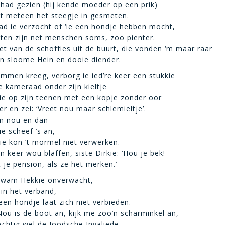
 had gezien (hij kende moeder op een prik)
st meteen het steegje in gesmeten.
ad íe verzocht of ‘ie een hondje hebben mocht,
ten zijn net menschen soms, zoo pienter.
iet van de schoffies uit de buurt, die vonden ‘m maar raar
n sloome Hein en dooie diender.
ammen kreeg, verborg ie ied’re keer een stukkie
ke kameraad onder zijn kieltje
ie op zijn teenen met een kopje zonder oor
r en zei: ‘Vreet nou maar schlemieltje’.
‘m nou en dan
ie scheef ’s an,
pie kon ’t mormel niet verwerken.
n keer wou blaffen, siste Dirkie: ‘Hou je bek!
t je pension, als ze het merken.’
kwam Hekkie onverwacht,
 in het verband,
een hondje laat zich niet verbieden.
Nou is de boot an, kijk me zoo’n scharminkel an,
achtig wel de Joodsche Invaliede.