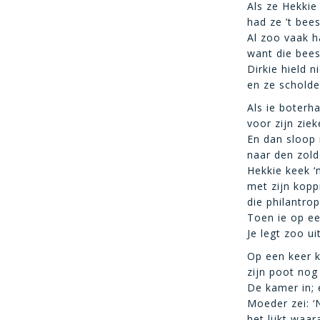
Als ze Hekkie
had ze ’t bee
Al zoo vaak h
want die bees
Dirkie hield n
en ze scholde
Als ie boterh
voor zijn zie
En dan sloop 
naar den zolde
Hekkie keek 
met zijn kopp
die philantro
Toen ie op ee
Je legt zoo ui
Op een keer 
zijn poot nog
De kamer in; 
Moeder zei: ‘
het lijkt waar