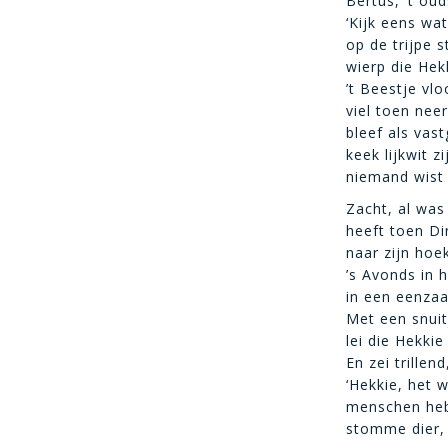
Bertus, ’t oud
‘Kijk eens wat
op de trijpe 
wierp die Hek
’t Beestje vl
viel toen nee
bleef als vas
keek lijkwit z
niemand wist 
Zacht, al was
heeft toen Dir
naar zijn ho
’s Avonds in h
in een eenza
Met een snuit
lei die Hekkie
En zei trillen
‘Hekkie, het w
menschen heb
stomme dier, 