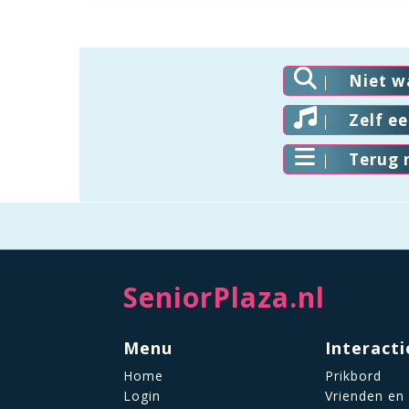
Niet w
Zelf e
Terug 
SeniorPlaza.nl
Menu
Interacti
Home
Prikbord
Login
Vrienden en