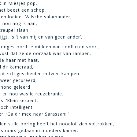
 in Miesjes pop,
 het beest een schop,
 en loeide: ‘Valsche salamander,
 nou nog ’s aan,
 kreupel slaan,
rijgt, is ’t van mij en van geen ander’.
 ongestoord te midden van conflicten voort,
ust dat ze de oorzaak was van rampen.
de haar met haat,
 d’r kameraad,
had zich gescheiden in twee kampen.
 weer gecureerd,
 hond geleerd
n en nou was ie reuzebranie.
s: ‘Klein serpent,
och intelligent’.
er, ‘Ga d’r mee naar Sarassani!’
n stille oorlog heeft het noodlot zich voltrokken,
ts raars gedaan in moeders kamer.