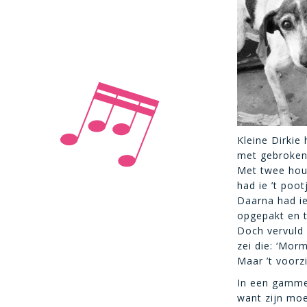
Kleine Dirkie
met gebroken 
Met twee hou
had ie ’t poo
Daarna had ie 
opgepakt en t
Doch vervuld 
zei die: ‘Mor
Maar ’t voorz
In een gammel 
want zijn moe