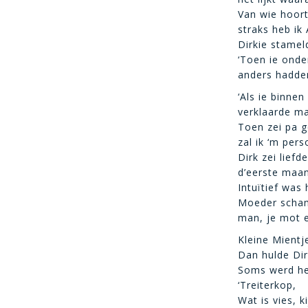
Van wie hoort
straks heb ik 
Dirkie stamel
‘Toen ie onde
anders hadden
‘Als ie binnen 
verklaarde ma,
Toen zei pa g
zal ik ‘m pers
Dirk zei liefd
d’eerste maan
Intuïtief was
Moeder schamp
man, je mot e
Kleine Mientj
Dan hulde Dir
Soms werd het
‘Treiterkop,
Wat is vies, ki