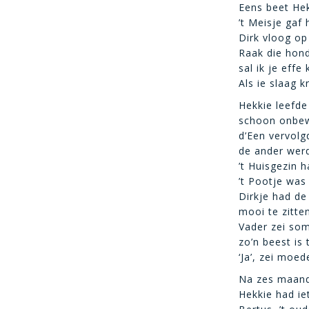
Eens beet Hek
’t Meisje gaf
Dirk vloog op
Raak die hond
sal ik je effe
Als ie slaag k
Hekkie leefde
schoon onbew
d’Een vervolg
de ander werd
’t Huisgezin 
’t Pootje was
Dirkje had de
mooi te zitte
Vader zei som
zo’n beest is t
‘Ja’, zei moed
Na zes maande
Hekkie had ie