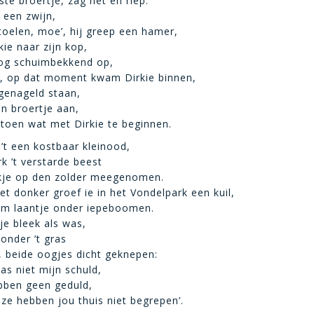
ste broertje, zag het en riep:
 een zwijn,
stoelen, moe’, hij greep een hamer,
kie naar zijn kop,
oog schuimbekkend op,
r, op dat moment kwam Dirkie binnen,
tgenageld staan,
ijn broertje aan,
toen wat met Dirkie te beginnen.
 ’t een kostbaar kleinood,
k ’t verstarde beest
ekje op den zolder meegenomen.
et donker groef ie in het Vondelpark een kuil,
am laantje onder iepeboomen.
je bleek als was,
 onder ’t gras
d, beide oogjes dicht geknepen:
as niet mijn schuld,
ben geen geduld,
ze hebben jou thuis niet begrepen’.