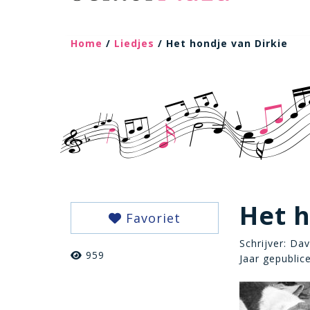
Home
/
Liedjes
/ Het hondje van Dirkie
Het h
Favoriet
Schrijver: Dav
959
Jaar gepublic