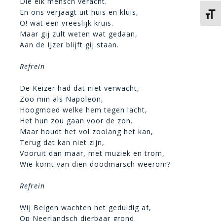
Die elk mensch veracht.
En ons verjaagt uit huis en kluis,
Kies 
O! wat een vreeslijk kruis.
Maar gij zult weten wat gedaan,
Aan de IJzer blijft gij staan.
Refrein
De Keizer had dat niet verwacht,
Zoo min als Napoleon,
Hoogmoed welke hem tegen lacht,
Het hun zou gaan voor de zon.
Maar houdt het vol zoolang het kan,
Terug dat kan niet zijn,
Vooruit dan maar, met muziek en trom,
Wie komt van dien doodmarsch weerom?
Refrein
Wij Belgen wachten het geduldig af,
Op Neerlandsch dierbaar grond.