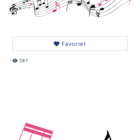
Favoriet
587