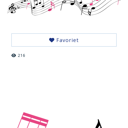
Favoriet
216