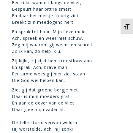
Een rijke wandelt langs de vliet,
Bespeurt haar bitt’re smert,
En daar het meisje treurig ziet,
Breekt zijn meedogend hert
Kies 
En sprak tot haar: Mijn lieve meid,
Ach, spreek en wees niet schuw,
Zeg mij waarom gij weent en schreit
Zo ik kan, zo help ik u.
Zij kijkt, zij kijkt hem troostloos aan
En sprak: Ach, brave man,
Een arme wees gij hier ziet staan
Die God wel helpen kan.
Ziet gij dat groene bergje niet
Daar is mijn moeders graf
En aan de oever van de vliet
Daar glee mijn vader af.
De felle storm verwon weldra
Hij worstelde, ach, hij zonk!