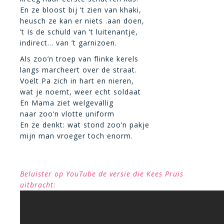
En ze bloost bij ’t zien van khaki,
heusch ze kan er niets .aan doen,
’t Is de schuld van ’t luitenantje,
indirect… van ’t garnizoen.
Als zoo’n troep van flinke kerels
langs marcheert over de straat.
Voelt Pa zich in hart en nieren,
wat je noemt, weer echt soldaat
En Mama ziet welgevallig
naar zoo’n vlotte uniform
En ze denkt: wat stond zoo’n pakje
mijn man vroeger toch enorm.
Beluister op YouTube de versie die Kees Pruis
uitbracht: