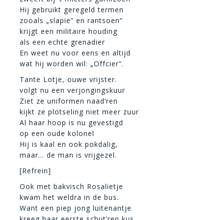
Hij gebruikt geregeld termen
zooals „slapie” en rantsoen”
krijgt een militaire houding
als een echte grenadier
En weet nu voor eens en altijd
wat hij worden wil: „Offcier”.
Tante Lotje, ouwe vrijster.
volgt nu een verjongingskuur
Ziet ze uniformen naad’ren
kijkt ze plotseling niet meer zuur
Al haar hoop is nu gevestigd
op een oude kolonel
Hij is kaal en ook pokdalig,
maar… de man is vrijgezel.
[Refrein]
Ook met bakvisch Rosalietje
kwam het weldra in de bus.
Want een piep jong luitenantje
kreeg haar eerste schut’ren kus.