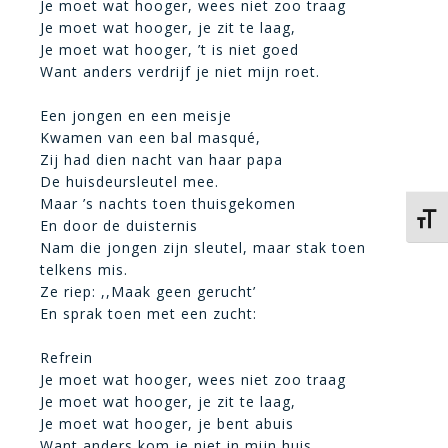
Je moet wat hooger, wees niet zoo traag
Je moet wat hooger, je zit te laag,
Je moet wat hooger, ’t is niet goed
Want anders verdrijf je niet mijn roet.
Een jongen en een meisje
Kwamen van een bal masqué,
Zij had dien nacht van haar papa
De huisdeursleutel mee.
Maar ’s nachts toen thuisgekomen
Kies 
En door de duisternis
Nam die jongen zijn sleutel, maar stak toen
telkens mis.
Ze riep: ,,Maak geen gerucht’
En sprak toen met een zucht:
Refrein
Je moet wat hooger, wees niet zoo traag
Je moet wat hooger, je zit te laag,
Je moet wat hooger, je bent abuis
Want anders kom je niet in mijn huis.