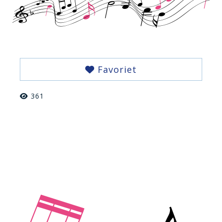
Favoriet
361