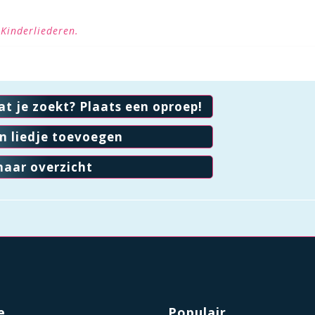
 Kinderliederen.
at je zoekt? Plaats een oproep!
en liedje toevoegen
naar overzicht
e
Populair