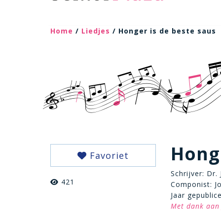
Home
/
Liedjes
/ Honger is de beste saus
Honge
Favoriet
Schrijver: Dr.
421
Componist: Joh
Jaar gepublic
Met dank aan 