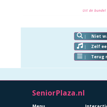
Uit de bundel
Niet w
Zelf e
Terug 
SeniorPlaza.nl
Menu
Interacti