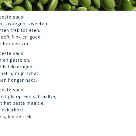
beste saus!
en, zwoegen, zweeten,
hten trek tot eten.
eeft flink en goed,
 boonen zoet.
beste saus!
n en pasteien,
lds lekkernijen,
het u, mijn schat!
een honger hadt?
beste saus!
stijds op een schraaltje,
t het beste maaltje,
 lekkerbek!
s, kleine trek!