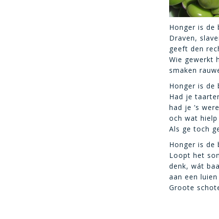
Honger is de 
Draven, slav
geeft den rec
Wie gewerkt h
smaken rauwe
Honger is de 
Had je taarte
had je ’s were
och wat hielp 
Als ge toch g
Honger is de 
Loopt het som
denk, wát baa
aan een luien
Groote schotel