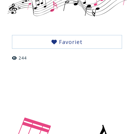
Favoriet
244