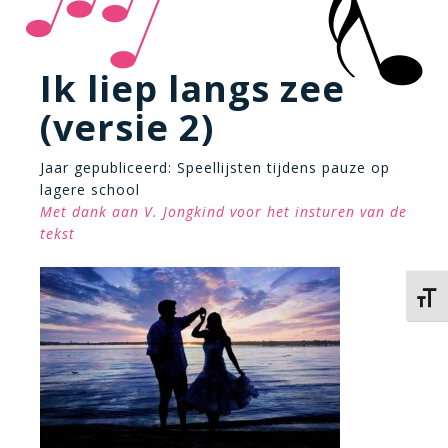
Ik liep langs zee
(versie 2)
Jaar gepubliceerd: Speellijsten tijdens pauze op
lagere school
Met dank aan V. Jongkind voor het insturen van de
tekst
Kies 