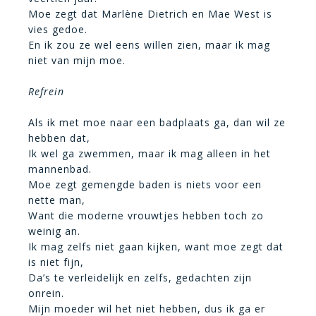
Moe zegt dat Marlène Dietrich en Mae West is
vies gedoe.
En ik zou ze wel eens willen zien, maar ik mag
niet van mijn moe.
Refrein
Als ik met moe naar een badplaats ga, dan wil ze
hebben dat,
Ik wel ga zwemmen, maar ik mag alleen in het
mannenbad.
Moe zegt gemengde baden is niets voor een
nette man,
Want die moderne vrouwtjes hebben toch zo
weinig an.
Ik mag zelfs niet gaan kijken, want moe zegt dat
is niet fijn,
Da’s te verleidelijk en zelfs, gedachten zijn
onrein.
Mijn moeder wil het niet hebben, dus ik ga er