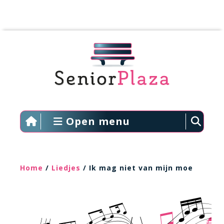
Open menu
Home
/
Liedjes
/ Ik mag niet van mijn moe