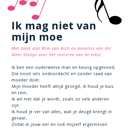
Ik mag niet van
mijn moe
Met dank aan Wim van Asch en Annelies van der
Meer-Stoops voor het insturen van de tekst
Ik ben een ouderwetse man en keurig opgevoed,
Die nooit iets ondoordacht en zonder raad van
moeder doet.
Mijn moeder heeft altijd gezegd, ik houd je kuis
en rein,
Ik wil niet dat je wordt, zoals zo vele anderen
zijn.
Ik houd je ver van alles, wat je deugd brengt in
gevaar,
Zodat ik jouw eer en ook mijzelf ergernissen