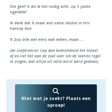
Die geef ‘k als ik het nodig acht, op ’t juiste
ogenblik!’
Ik denk dat ‘k maar een valse sleutel in m’n
hansop doe
‘k Zou óók wel eens wat willen, maar…..
(de conferencier liep dan bedremmeld het toneel
af en liet het aan de zaal over om de laatste regel
te zingen, wat altijd uit volle borst werd gedaan).
Niet wat je zoekt? Plaats een
oproep!