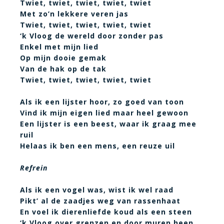
Twiet, twiet, twiet, twiet, twiet
Met zo’n lekkere veren jas
Twiet, twiet, twiet, twiet, twiet
‘k Vloog de wereld door zonder pas
Enkel met mijn lied
Op mijn dooie gemak
Van de hak op de tak
Twiet, twiet, twiet, twiet, twiet
Als ik een lijster hoor, zo goed van toon
Vind ik mijn eigen lied maar heel gewoon
Een lijster is een beest, waar ik graag mee
ruil
Helaas ik ben een mens, een reuze uil
Refrein
Als ik een vogel was, wist ik wel raad
Pikt’ al de zaadjes weg van rassenhaat
En voel ik dierenliefde koud als een steen
‘k Vloog over grenzen en door muren heen