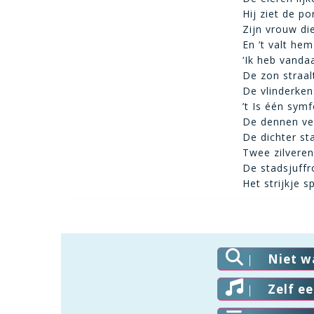
Hij ziet de p
Zijn vrouw di
En ’t valt hem
‘Ik heb vanda
De zon straal
De vlinderken
’t Is één symf
De dennen ver
De dichter st
Twee zilveren
De stadsjuffr
Het strijkje s
Niet w
Zelf e