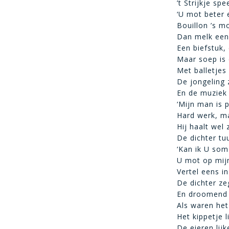
’t Strijkje sp
‘U mot beter e
Bouillon ’s m
Dan melk een 
Een biefstuk,
Maar soep is 
Met balletjes 
De jongeling 
En de muziek 
‘Mijn man is p
Hard werk, ma
Hij haalt wel
De dichter tuu
‘Kan ik U som
U mot op mijn
Vertel eens in
De dichter zeg
En droomend b
Als waren het
Het kippetje 
De eieren lij