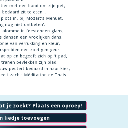
ortier met een band om zijn pet,
e bedaard zit te eten…
 plots in, bij Mozart’s Menuet.
ag nog niet ontbeten’.
t alomme in feestenden glans,
s dansen een vroolijken dans,
onie van verrukking en kleur,
spreiden een zoetigen geur.
aat op en begeeft zich op ’t pad,
 tranen bevlekken zijn blad.
ouw peutert bedaard in haar kies,
peelt zacht: Méditation de Thais.
at je zoekt? Plaats een oproep!
en liedje toevoegen