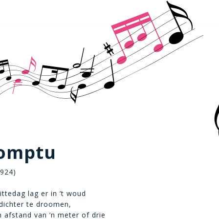
omptu
1924)
ittedag lag er in ’t woud
dichter te droomen,
n afstand van ’n meter of drie