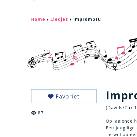
Home
/
Liedjes
/ Impromptu
Impr
Favoriet
(Davids/Tax 
87
Op laaiende h
Een jeugdige 
Terwijl op ee