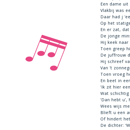
Een dame uit
Vlakbij was e
Daar had j ‘ee
Op het stati
En er zat, dat
De jonge mins
Hij keek naar 
Toen greep hi
De juffrouw d
Hij schreef v
Van ’t zonneg
Toen vroeg hem
En beet in e
‘Ik zit hier e
Wat schichtig
‘Dan hebt u’, 
Wees wijs men
Blieft u een 
Of hindert het,
De dichter: ‘