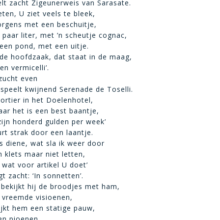
eelt zacht Zigeunerweis van Sarasate.
ten, U ziet veels te bleek,
orgens met een beschuitje,
paar liter, met ’n scheutje cognac,
 een pond, met een uitje.
de hoofdzaak, dat staat in de maag,
en vermicelli’.
zucht even
speelt kwijnend Serenade de Toselli.
ortier in het Doelenhotel,
ar het is een best baantje,
 zijn honderd gulden per week’
rt strak door een laantje.
s diene, wat sla ik weer door
 klets maar niet letten,
 wat voor artikel U doet’
t zacht: ‘In sonnetten’.
ekijkt hij de broodjes met ham,
 vreemde visioenen,
lijkt hem een statige pauw,
ken pioenen.