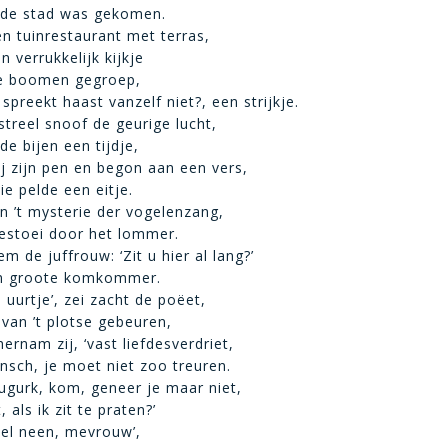
 de stad was gekomen.
en tuinrestaurant met terras,
n verrukkelijk kijkje
ge boomen gegroep,
 spreekt haast vanzelf niet?, een strijkje.
treel snoof de geurige lucht,
de bijen een tijdje,
j zijn pen en begon aan een vers,
ie pelde een eitje.
an ’t mysterie der vogelenzang,
estoei door het lommer.
 de juffrouw: ‘Zit u hier al lang?’
en groote komkommer.
en uurtje’, zei zacht de poëet,
 van ’t plotse gebeuren,
hernam zij, ‘vast liefdesverdriet,
sch, je moet niet zoo treuren.
augurk, kom, geneer je maar niet,
 als ik zit te praten?’
Wel neen, mevrouw’,