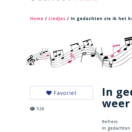
Home
/
Liedjes
/ In gedachten zie ik het 
In ge
Favoriet
weer
526
Refrein:
In gedachten z