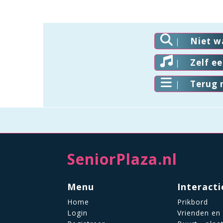
Niet w
Zelf e
Terug 
SeniorPlaza.nl
Menu
Interacti
Home
Prikbord
Login
Vrienden en