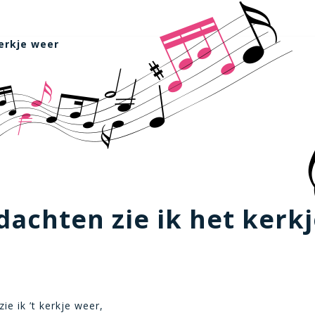
kerkje weer
dachten zie ik het kerk
ie ik ’t kerkje weer,