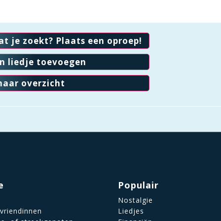
at je zoekt? Plaats een oproep!
en liedje toevoegen
naar overzicht
e
Populair
Nostalgie
 vriendinnen
Liedjes