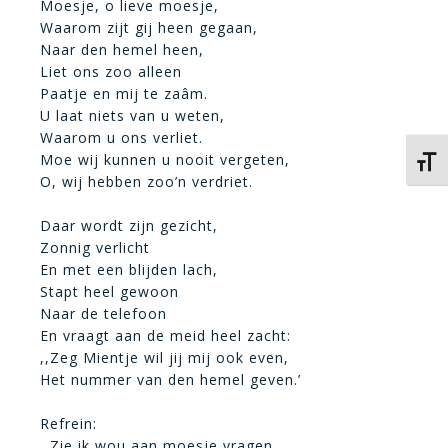
Moesje, o lieve moesje,
Waarom zijt gij heen gegaan,
Naar den hemel heen,
Liet ons zoo alleen
Paatje en mij te zaâm.
U laat niets van u weten,
Waarom u ons verliet.
Moe wij kunnen u nooit vergeten,
Kies 
O, wij hebben zoo’n verdriet.
Daar wordt zijn gezicht,
Zonnig verlicht
En met een blijden lach,
Stapt heel gewoon
Naar de telefoon
En vraagt aan de meid heel zacht:
,,Zeg Mientje wil jij mij ook even,
Het nummer van den hemel geven.’
Refrein:
,,Zie ik wou aan moesje vragen,