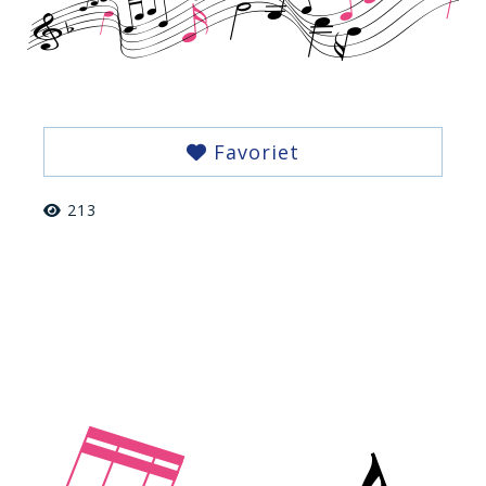
Favoriet
213