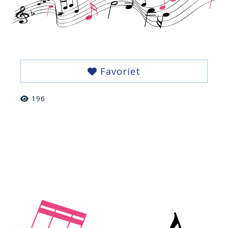
Favoriet
196