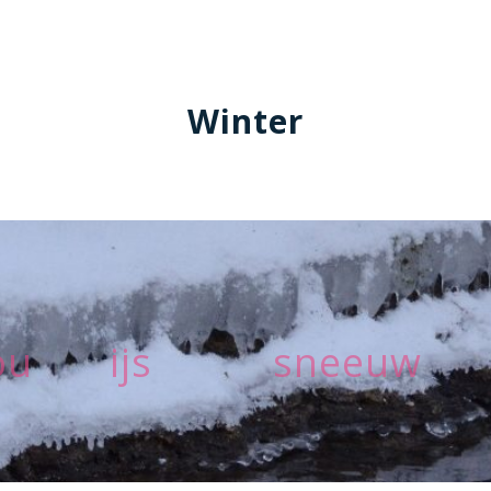
Winter
kou ijs sneeuw wo