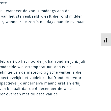
ente.
uni, wanneer de zon ‘s middags aan de
 van het sterrenbeeld Kreeft die rond midden
mber, wanneer de zon ‘s middags aan de evenaar
Kies 
ruari op het noordelijk halfrond en juni, juli
emiddelde wintertemperatuur, dan is die
finitie van de meteorologische winter is die
ectievelijk het zuidelijke halfrond. Hiervoor
pectievelijk anderhalve maand eraf en erbij
rvan bepaalt dat op 6 december de winter
meer overeen met de data van de