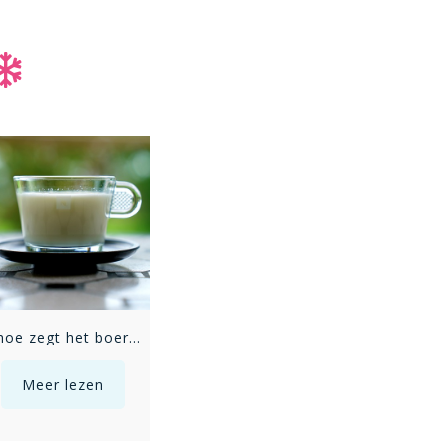
Phoe zegt het boerenveulentje
Geen brandhout meer
Meer lezen
Meer lezen
Meer 