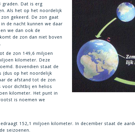
 graden. Dat is erg
n. Als het op het noordelijk
e zon gekeerd. De zon gaat
 in de nacht kunnen we daar
men we dan ook de
komt de zon dan niet boven
.
ot de zon 149,6 miljoen
iljoen kilometer. Deze
noemd. Bovendien staat de
ns (dus op het noordelijk
aar de afstand tot de zon
s voor dichtbij en helios
oen kilometer. Het punt in
grootst is noemen we
edraagt 152,1 miljoen kilometer. In december staat de aarde
 de seizoenen.