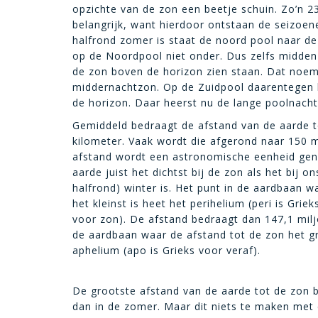
opzichte van de zon een beetje schuin. Zo’n 23
belangrijk, want hierdoor ontstaan de seizoene
halfrond zomer is staat de noord pool naar d
op de Noordpool niet onder. Dus zelfs midden
de zon boven de horizon zien staan. Dat noe
middernachtzon. Op de Zuidpool daarentegen 
de horizon. Daar heerst nu de lange poolnacht
Gemiddeld bedraagt de afstand van de aarde t
kilometer. Vaak wordt die afgerond naar 150 m
afstand wordt een astronomische eenheid ge
aarde juist het dichtst bij de zon als het bij o
halfrond) winter is. Het punt in de aardbaan w
het kleinst is heet het perihelium (peri is Griek
voor zon). De afstand bedraagt dan 147,1 milj
de aardbaan waar de afstand tot de zon het 
aphelium (apo is Grieks voor veraf).
De grootste afstand van de aarde tot de zon b
dan in de zomer. Maar dit niets te maken met