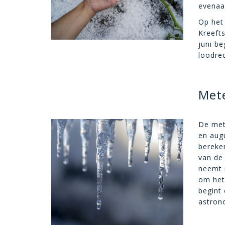
evenaar
Op het 
Kreefts
juni be
loodre
Mete
De mete
en augu
bereken
van de 
neemt 
om het 
begint 
astron