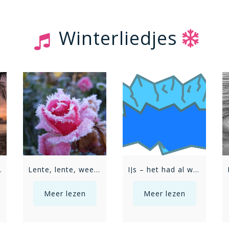
Winterliedjes
nse zon
Lente, lente, wees niet bang
IJs – het had al wat gevroren (versie 3)
Meer lezen
Meer lezen