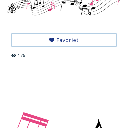
Favoriet
176