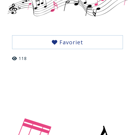
Favoriet
118